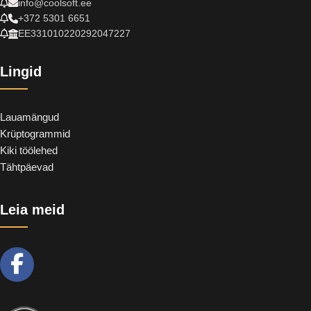
info@coolsoft.ee
+372 5301 6651
EE331010220292047227
Lingid
Lauamängud
Krüptogrammid
Kiki töölehed
Tähtpäevad
Leia meid