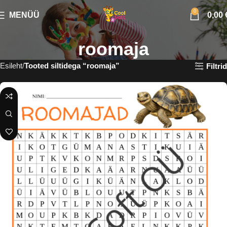
0
MENÜÜ
0,00
roomaja
Esileht
Tooted siltidega “roomaja”
Filtrid