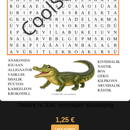
Tööleht nr 314- roomajate sõnaotsing
1,25
€
LISA KORVI