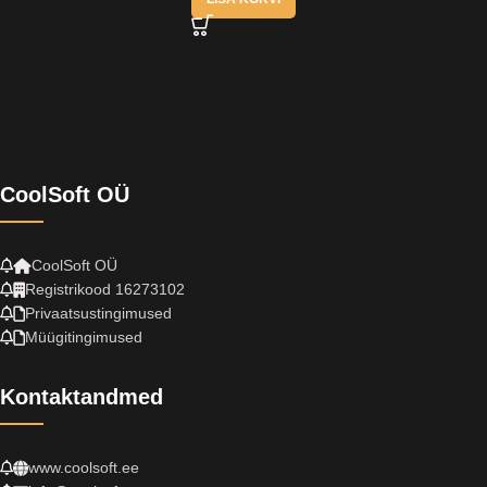
CoolSoft OÜ
CoolSoft OÜ
Registrikood 16273102
Privaatsustingimused
Müügitingimused
Kontaktandmed
www.coolsoft.ee