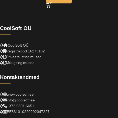
CoolSoft OÜ
CoolSoft OÜ
Registrikood 16273102
Privaatsustingimused
Müügitingimused
Kontaktandmed
www.coolsoft.ee
info@coolsoft.ee
+372 5301 6651
EE331010220292047227