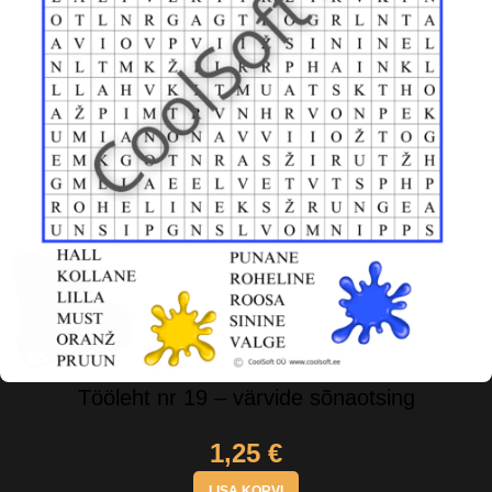
Tööleht nr 19 – värvide sõnaotsing
1,25
€
LISA KORVI