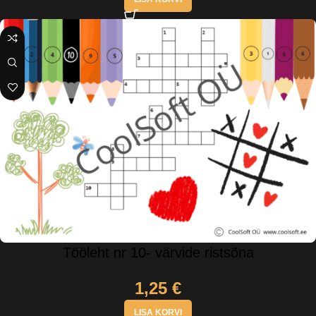
Tööleht nr 10- värvide ristsõna
1,25
€
LISA KORVI