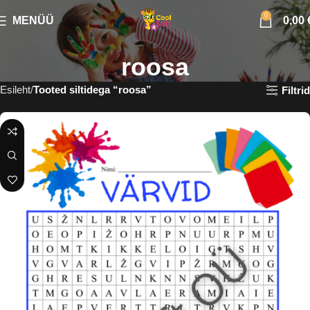
0
MENÜÜ
0,00
roosa
Esileht
Tooted siltidega “roosa”
Filtrid