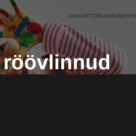
AVALEHT
TÖÖLEHED
MEIST
K
röövlinnud