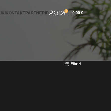
0
0,00
€
IKI
KONTAKT
PARTNERID
Filtrid