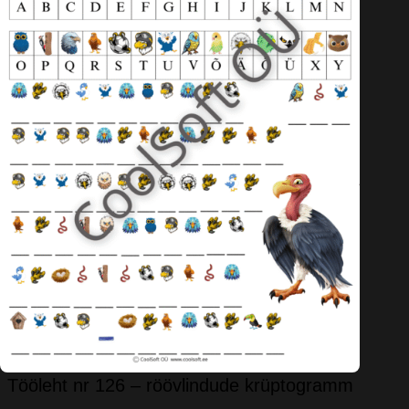
Tööleht nr 126 – röövlindude krüptogramm