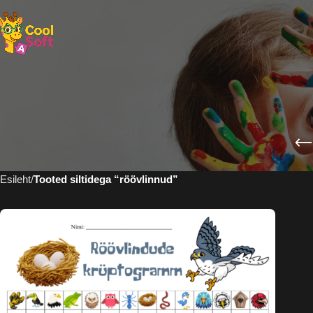
Esileht
Tooted siltidega “röövlinnud”