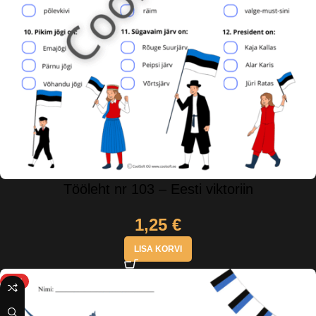
Tööleht nr 103 – Eesti viktoriin
1,25
€
LISA KORVI
HOT