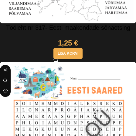
Tööleht nr 317- Eesti maakondade sõnaotsing
1,25
€
LISA KORVI