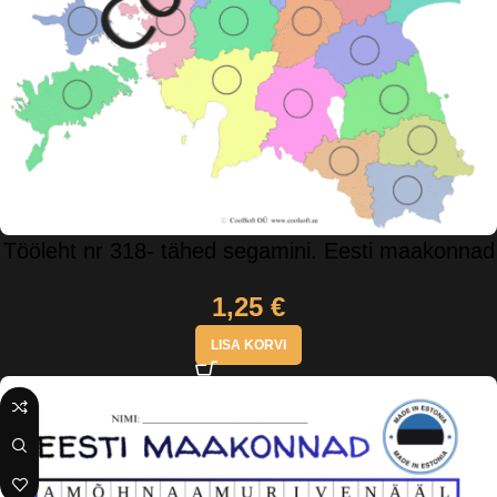
Tööleht nr 318- tähed segamini. Eesti maakonnad
1,25
€
LISA KORVI