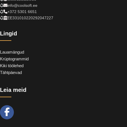
info@coolsoft.ee
+372 5301 6651
EE331010220292047227
Lingid
Lauamängud
Krüptogrammid
Kiki töölehed
Tähtpäevad
Leia meid