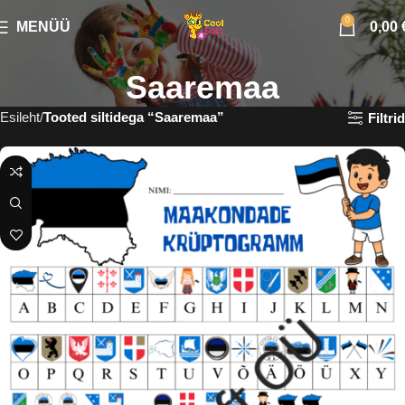
0
MENÜÜ
0,00
Saaremaa
Esileht
Tooted siltidega “Saaremaa”
Filtrid