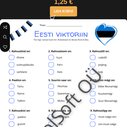
1,25
€
LISA KORVI