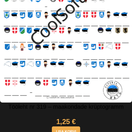
Tööleht nr 319 – maakondade krüptogramm
1,25
€
LISA KORVI