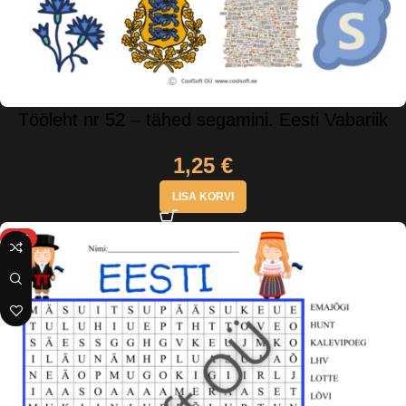
Tööleht nr 52 – tähed segamini. Eesti Vabariik
1,25
€
LISA KORVI
HOT