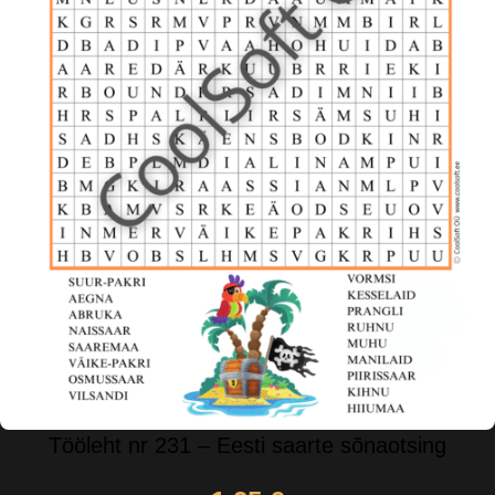
Tööleht nr 231 – Eesti saarte sõnaotsing