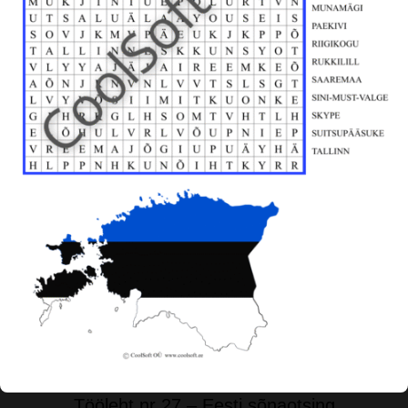
Tööleht nr 27 – Eesti sõnaotsing