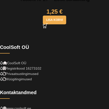
1,25
€
LISA KORVI
CoolSoft OÜ
CoolSoft OÜ
Registrikood 16273102
Privaatsustingimused
Müügitingimused
Kontaktandmed
www.coolsoft.ee