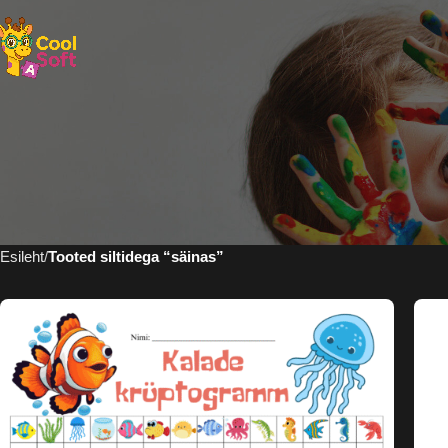
Esileht
Tooted siltidega “säinas”