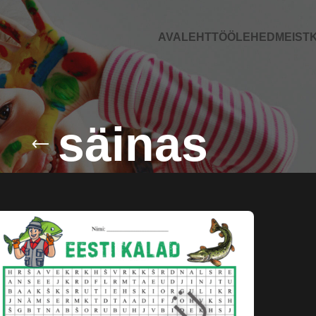
AVALEHT
TÖÖLEHED
MEIST
K
säinas