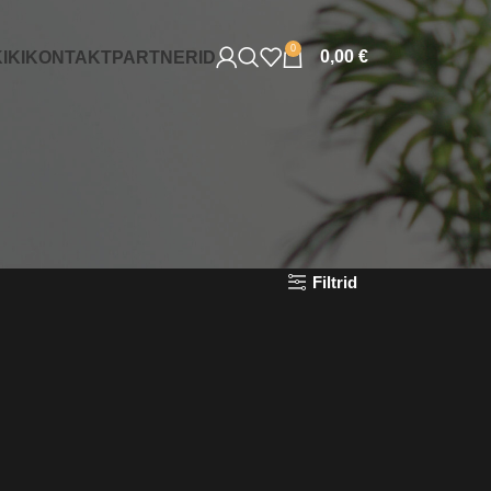
0
0,00
€
IKI
KONTAKT
PARTNERID
Filtrid