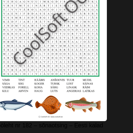
öleht nr 182 – sõnaotsing – Eesti kalad