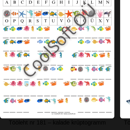
Tööleht nr 181 – kalade krüptogramm
Tö