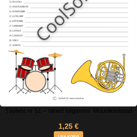
Tööleht nr 51 – tähed segamini. Muusikariistad
1,25
€
LISA KORVI