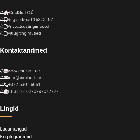
CoolSoft OÜ
Registrikood 16273102
Privaatsustingimused
Müügitingimused
Kontaktandmed
www.coolsoft.ee
info@coolsoft.ee
+372 5301 6651
EE331010220292047227
Lingid
Lauamängud
Krüptogrammid