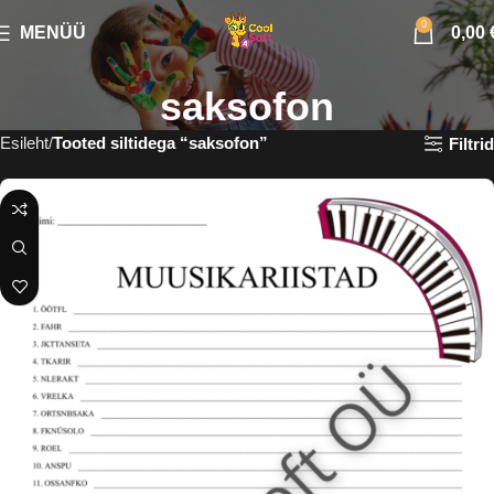
0
MENÜÜ
0,00
saksofon
Esileht
Tooted siltidega “saksofon”
Filtrid