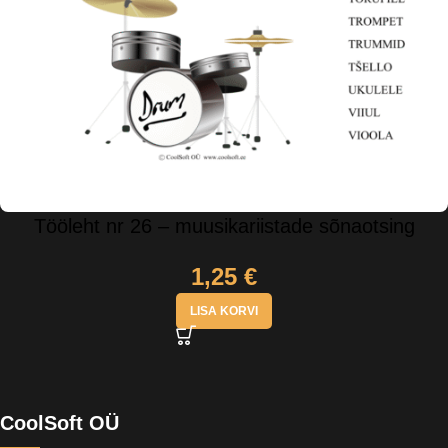
Tööleht nr 26 – muusikariistade sõnaotsing
1,25
€
LISA KORVI
CoolSoft OÜ