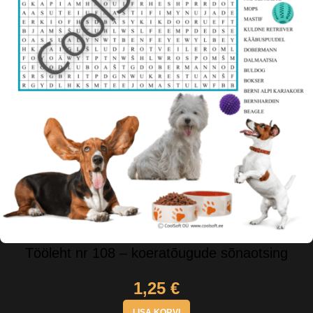
Tööleht nr 108 – koeratõugude sõnaotsing
1,25
€
LISA KORVI