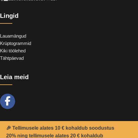
Lingid
Lauamängud
Krüptogrammid
Kiki töölehed
Tähtpäevad
Leia meid
🎉 Tellimusele alates 10 € kohaldub soodustus
20% ning tellimusele alates 20 € kohaldub
2021 -
Teemant
&
CoolSoft OÜ
© Kõik õigused kaitstud.