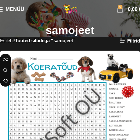
0
MENÜÜ
0,00
samojeet
Esileht
Tooted siltidega “samojeet”
Filtrid