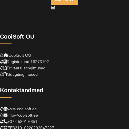
CoolSoft OÜ
CoolSoft OÜ
Registrikood 16273102
Privaatsustingimused
Müügitingimused
Kontaktandmed
www.coolsoft.ee
info@coolsoft.ee
+372 5301 6651
EE331010220292047227