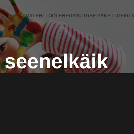
AVALEHT
TÖÖLEHED
ASUTUSE PAKETT
MEIST
K
seenelkäik