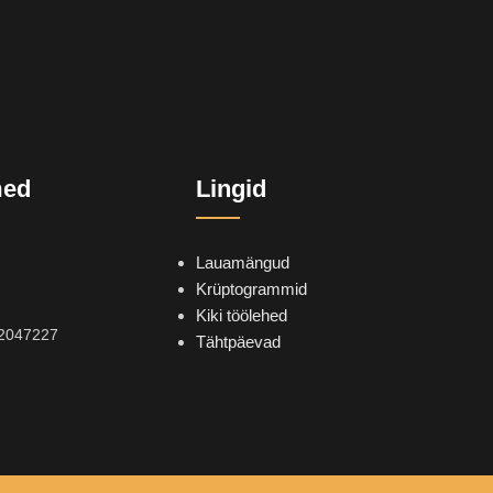
med
Lingid
Lauamängud
Krüptogrammid
Kiki töölehed
2047227
Tähtpäevad