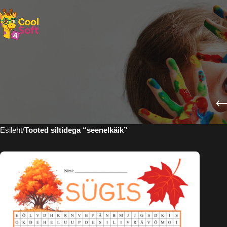
Esileht
Tooted siltidega “seenelkäik”