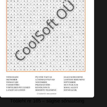
Tööleht nr 165 – sügise sõnaotsing