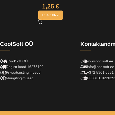
1,25
€
LISA KORVI
CoolSoft OÜ
Kontaktand
CoolSoft OÜ
www.coolsoft.ee
Registrikood 16273102
info@coolsoft.ee
Privaatsustingimused
+372 5301 6651
Müügitingimused
EE33101022029