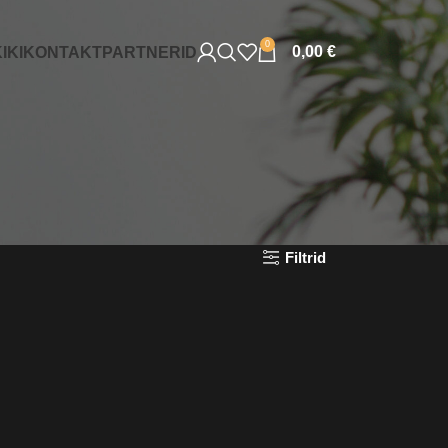
0
0,00
€
IKI
KONTAKT
PARTNERID
Filtrid