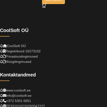
CoolSoft OÜ
CoolSoft OÜ
Registrikood 16273102
Privaatsustingimused
Müügitingimused
Kontaktandmed
www.coolsoft.ee
info@coolsoft.ee
+372 5301 6651
EE331010220292047227