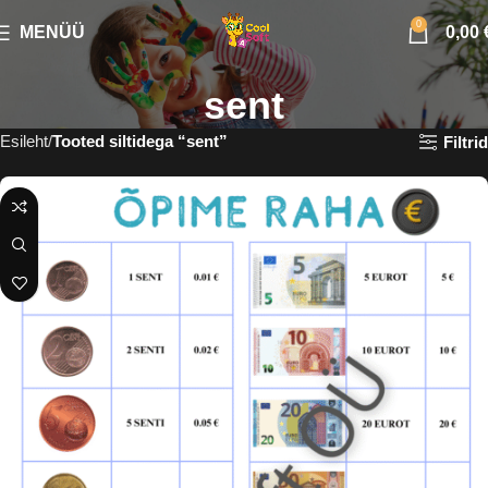
0
MENÜÜ
0,00
sent
Esileht
Tooted siltidega “sent”
Filtrid