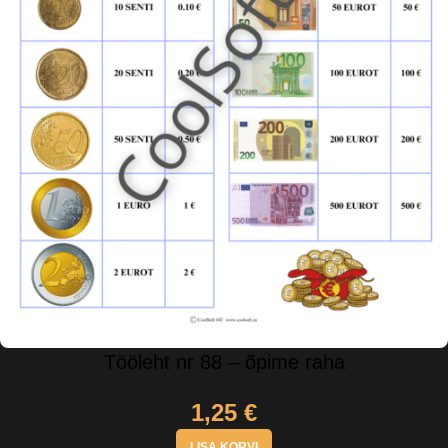
Tööleht nr 88 – õpime raha
1,25
€
LISA KORVI