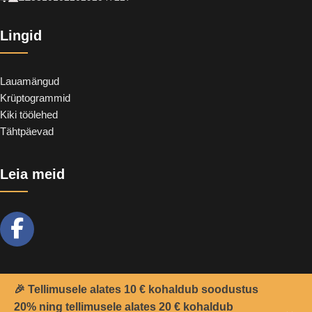
Lingid
Lauamängud
Krüptogrammid
Kiki töölehed
Tähtpäevad
Leia meid
🎉 Tellimusele alates 10 € kohaldub soodustus
20% ning tellimusele alates 20 € kohaldub
2021 -
Teemant
&
CoolSoft OÜ
© Kõik õigused kaitstud.