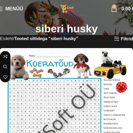
0
MENÜÜ
0,00
siberi husky
Esileht
Tooted siltidega “siberi husky”
Filtrid