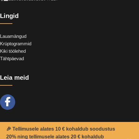
Lingid
Lauamängud
Krüptogrammid
Kiki töölehed
Tähtpäevad
Leia meid
🎉 Tellimusele alates 10 € kohaldub soodustus
20% ning tellimusele alates 20 € kohaldub
2021 -
Teemant
&
CoolSoft OÜ
© Kõik õigused kaitstud.