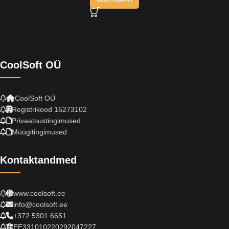
CoolSoft OÜ
CoolSoft OÜ
Registrikood 16273102
Privaatsustingimused
Müügitingimused
Kontaktandmed
www.coolsoft.ee
info@coolsoft.ee
+372 5301 6651
EE331010220292047227