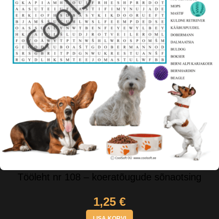
Tööleht nr 108 – koeratõugude sõnaotsing
1,25
€
LISA KORVI