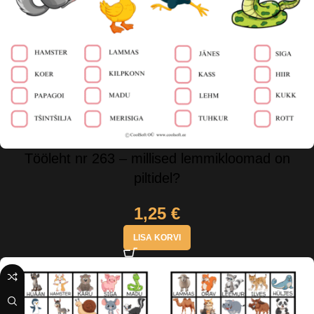
Tööleht nr 263 – millised lemmikloomad on
piltidel?
1,25
€
LISA KORVI