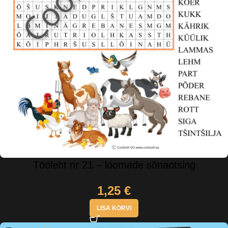
Tööleht nr 21 – loomade sõnaotsing
1,25
€
LISA KORVI