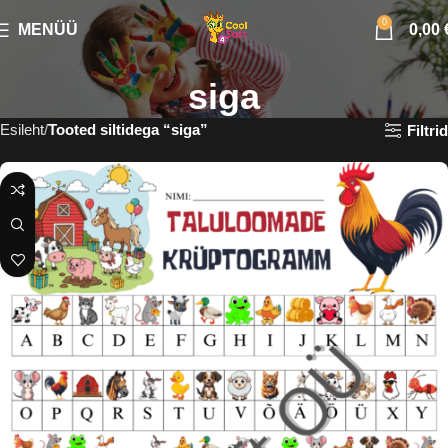
0
MENÜÜ
0,00
siga
Esileht
Tooted siltidega “siga”
Filtrid