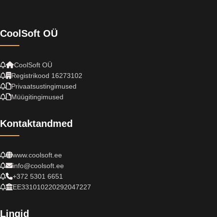
CoolSoft OÜ
CoolSoft OÜ
Registrikood 16273102
Privaatsustingimused
Müügitingimused
Kontaktandmed
www.coolsoft.ee
info@coolsoft.ee
+372 5301 6651
EE331010220292047227
Lingid