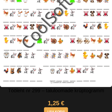
Tööleht nr 299 – taluloomade krüptogramm
1,25
€
LISA KORVI