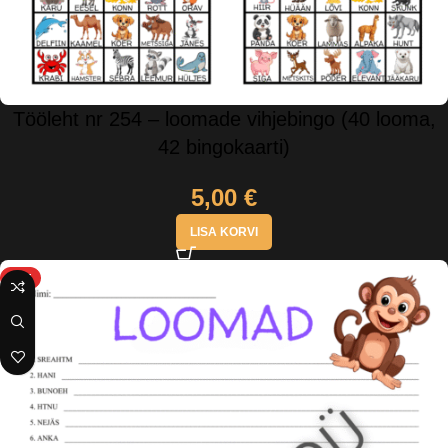
Tööleht nr 254 – loomade vihjebingo (40 looma,
42 bingokaarti)
5,00
€
LISA KORVI
HOT