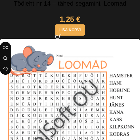
Tööleht nr 14 – tähed segamini. Loomad
1,25
€
LISA KORVI