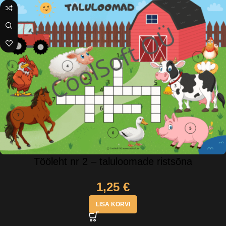
Tööleht nr 2 – taluloomade ristsõna
1,25
€
LISA KORVI