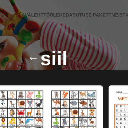
AVALEHT
TÖÖLEHED
ASUTUSE PAKETT
MEIST
K
siil