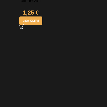
piltide abil
1,25
€
LISA KORVI