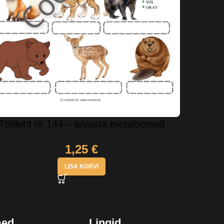
Tööleht nr 144 – tuvasta metsloomad
1,25
€
LISA KORVI
med
Lingid