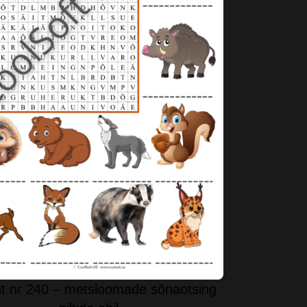
t nr 240 – metsloomade sõnaotsing