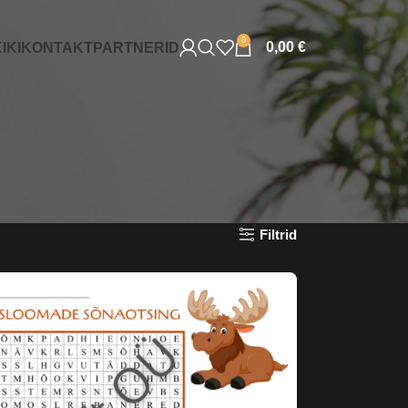
0
0,00
€
IKI
KONTAKT
PARTNERID
Filtrid