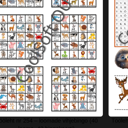
ööleht nr 254 – loomade vihjebingo (40
Tööleh