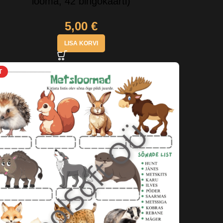
looma, 42 bingokaarti)
5,00
€
LISA KORVI
T