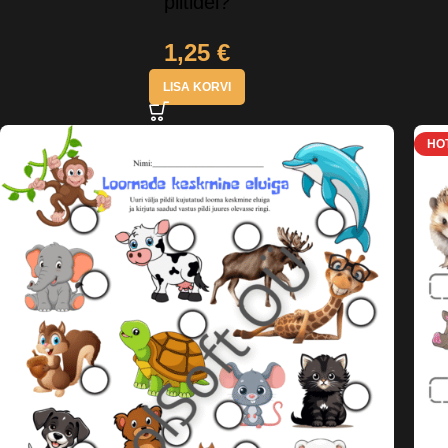
piltidel?
1,25
€
LISA KORVI
HO