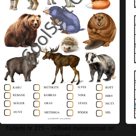
Tööleht nr 275 – millised metsloomad on
T