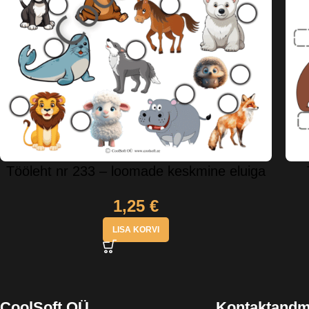
Tööleht nr 233 – loomade keskmine eluiga
1,25
€
LISA KORVI
CoolSoft OÜ
Kontaktand