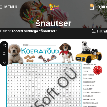
0
MENÜÜ
0,00
šnautser
Esileht
Tooted siltidega “šnautser”
Filtrid