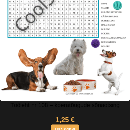
Tööleht nr 108 – koeratõugude sõnaotsing
1,25
€
LISA KORVI