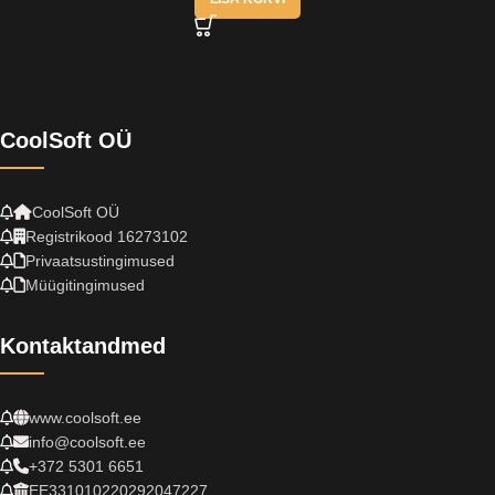
CoolSoft OÜ
CoolSoft OÜ
Registrikood 16273102
Privaatsustingimused
Müügitingimused
Kontaktandmed
www.coolsoft.ee
info@coolsoft.ee
+372 5301 6651
EE331010220292047227