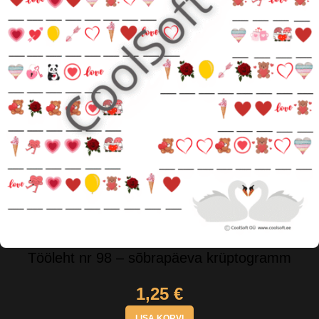
Tööleht nr 98 – sõbrapäeva krüptogramm
1,25
€
LISA KORVI