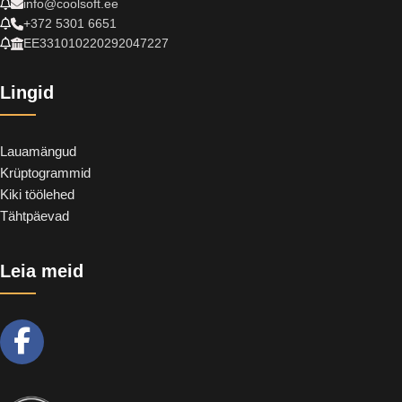
info@coolsoft.ee
+372 5301 6651
EE331010220292047227
Lingid
Lauamängud
Krüptogrammid
Kiki töölehed
Tähtpäevad
Leia meid