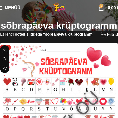
0
MENÜÜ
0,00
sõbrapäeva krüptogramm
Esileht
Tooted siltidega “sõbrapäeva krüptogramm”
Filtrid
HOT