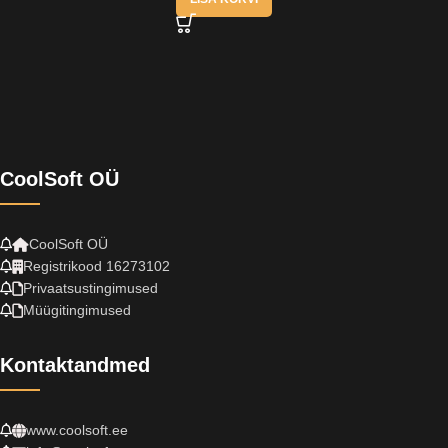
CoolSoft OÜ
CoolSoft OÜ
Registrikood 16273102
Privaatsustingimused
Müügitingimused
Kontaktandmed
www.coolsoft.ee