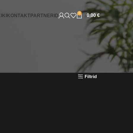
0
0,00
€
IKI
KONTAKT
PARTNERID
Filtrid