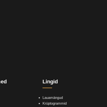
med
Lingid
Lauamängud
Krüptogrammid