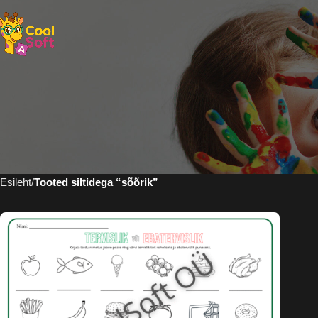
Esileht
Tooted siltidega “sõõrik”