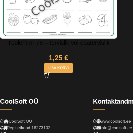
Tööleht nr 78 – tervislik või ebatervislik
1,25
€
LISA KORVI
CoolSoft OÜ
Kontaktand
CoolSoft OÜ
www.coolsoft.ee
Registrikood 16273102
info@coolsoft.ee