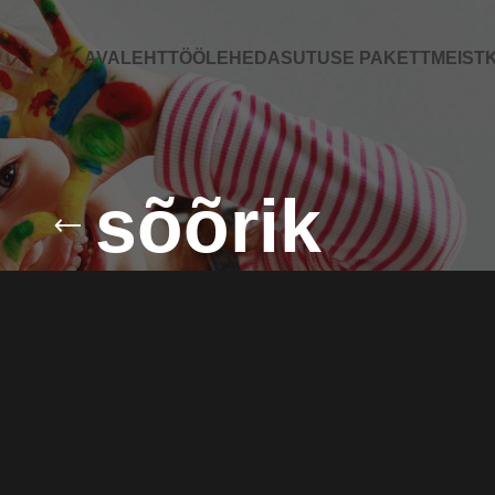
AVALEHT
TÖÖLEHED
ASUTUSE PAKETT
MEIST
K
sõõrik