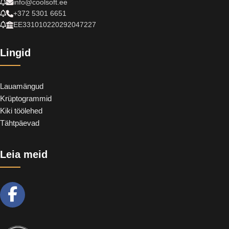
info@coolsoft.ee
+372 5301 6651
EE331010220292047227
Lingid
Lauamängud
Krüptogrammid
Kiki töölehed
Tähtpäevad
Leia meid