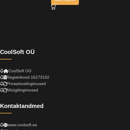
CoolSoft OÜ
CoolSoft OÜ
Registrikood 16273102
Privaatsustingimused
Müügitingimused
Kontaktandmed
www.coolsoft.ee