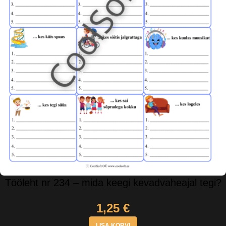
Tööleht nr 234 – mida keegi kevadvaheajal tegi?
1,25
€
LISA KORVI