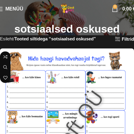
0
MENÜÜ
0,00
sotsiaalsed oskused
Esileht
Tooted siltidega “sotsiaalsed oskused”
Filtrid