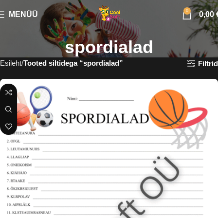
0
MENÜÜ
0,00
spordialad
Esileht
Tooted siltidega “spordialad”
Filtrid