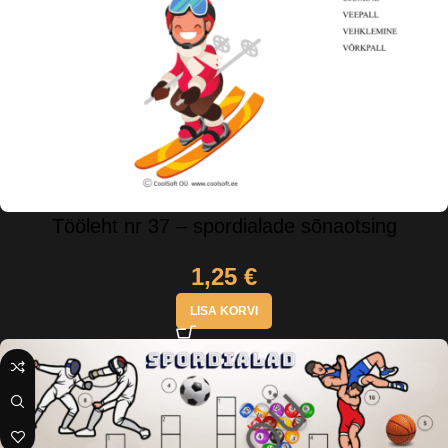
Tööleht nr 37 – spordialade sõnaotsing
1,25
€
LISA KORVI