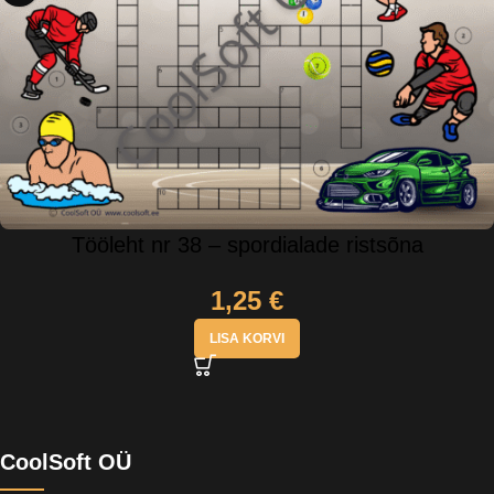
Tööleht nr 38 – spordialade ristsõna
1,25
€
LISA KORVI
CoolSoft OÜ