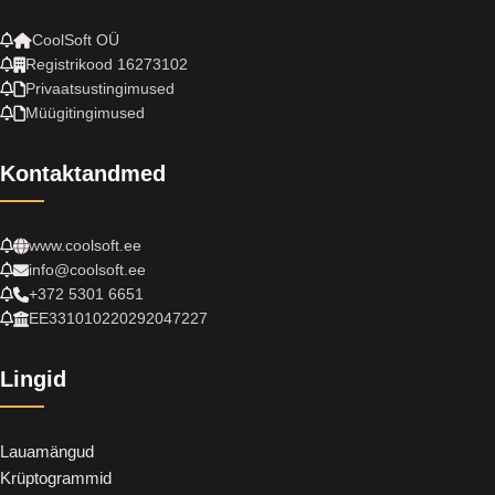
CoolSoft OÜ
Registrikood 16273102
Privaatsustingimused
Müügitingimused
Kontaktandmed
www.coolsoft.ee
info@coolsoft.ee
+372 5301 6651
EE331010220292047227
Lingid
Lauamängud
Krüptogrammid