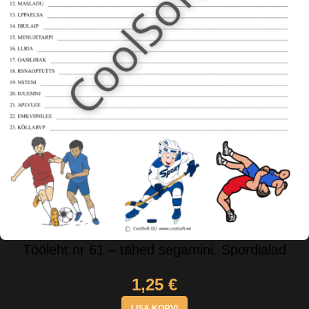
Tööleht nr 61 – tähed segamini. Spordialad
1,25
€
LISA KORVI