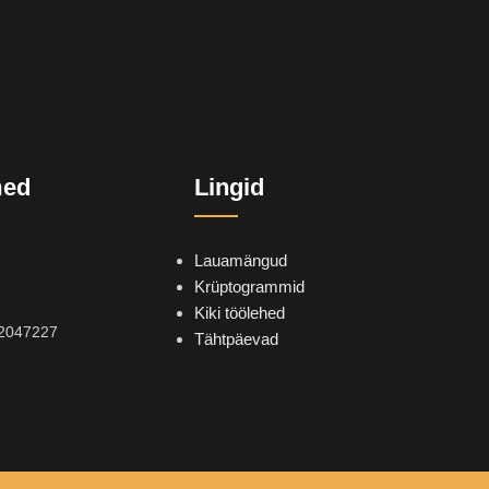
med
Lingid
Lauamängud
Krüptogrammid
Kiki töölehed
2047227
Tähtpäevad