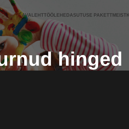
AVALEHT
TÖÖLEHED
ASUTUSE PAKETT
MEIST
K
urnud hinged