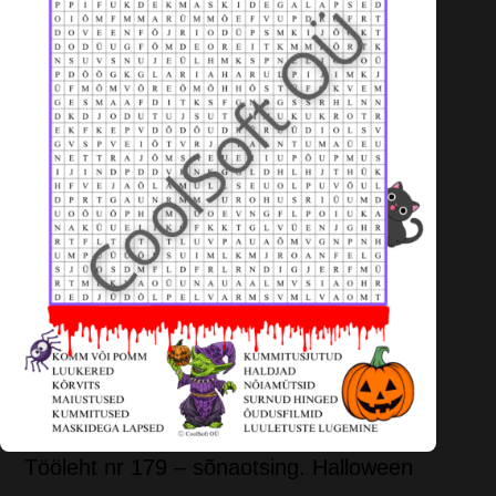
Tööleht nr 179 – sõnaotsing. Halloween