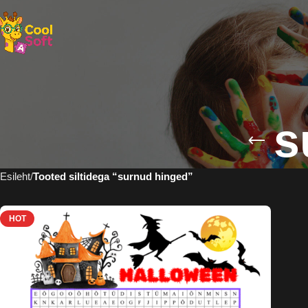
s
Esileht
Tooted siltidega “surnud hinged”
HOT