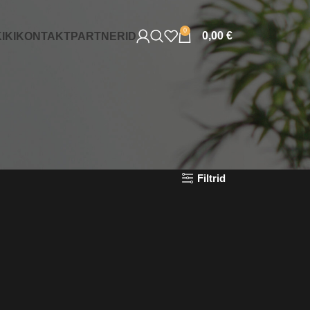
0
0,00
€
IKI
KONTAKT
PARTNERID
Filtrid