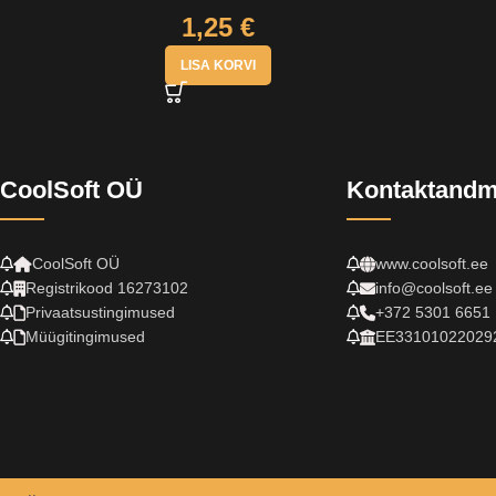
1,25
€
LISA KORVI
CoolSoft OÜ
Kontaktand
CoolSoft OÜ
www.coolsoft.ee
Registrikood 16273102
info@coolsoft.ee
Privaatsustingimused
+372 5301 6651
Müügitingimused
EE33101022029