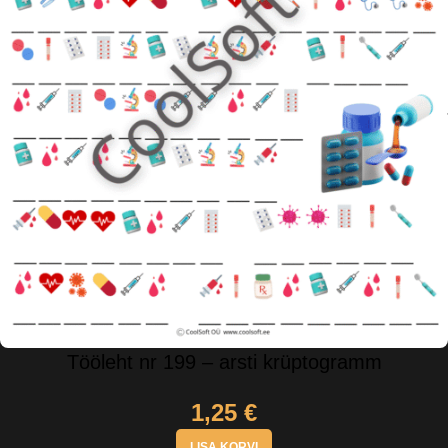
Tööleht nr 199 – arsti krüptogramm
1,25
€
LISA KORVI