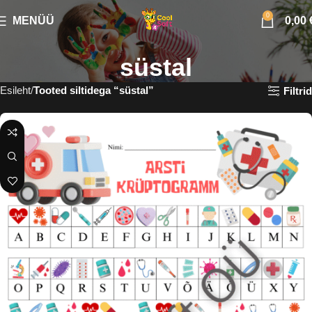
0
MENÜÜ
0,00
süstal
Esileht
Tooted siltidega “süstal”
Filtrid