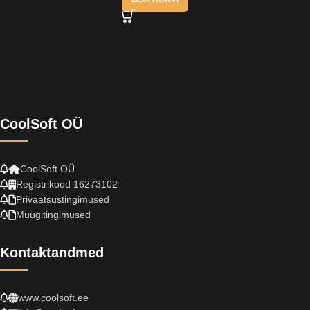
CoolSoft OÜ
CoolSoft OÜ
Registrikood 16273102
Privaatsustingimused
Müügitingimused
Kontaktandmed
www.coolsoft.ee