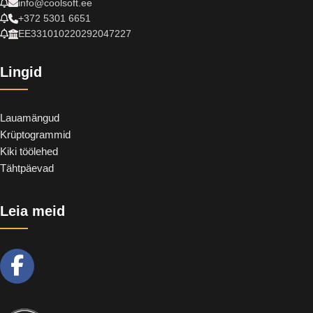
info@coolsoft.ee
+372 5301 6651
EE331010220292047227
Lingid
Lauamängud
Krüptogrammid
Kiki töölehed
Tähtpäevad
Leia meid