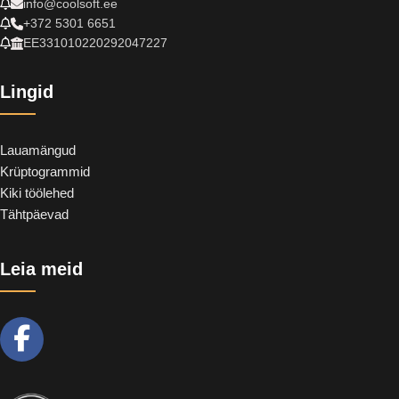
info@coolsoft.ee
+372 5301 6651
EE331010220292047227
Lingid
Lauamängud
Krüptogrammid
Kiki töölehed
Tähtpäevad
Leia meid