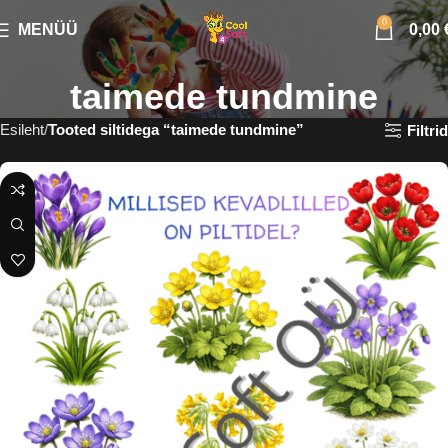
0
MENÜÜ
0,00
taimede tundmine
Esileht
Tooted siltidega “taimede tundmine”
Filtrid