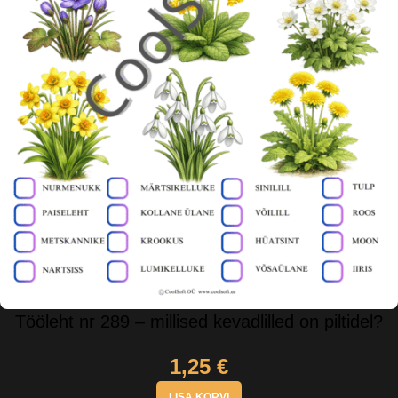
Tööleht nr 289 – millised kevadlilled on piltidel?
1,25
€
LISA KORVI