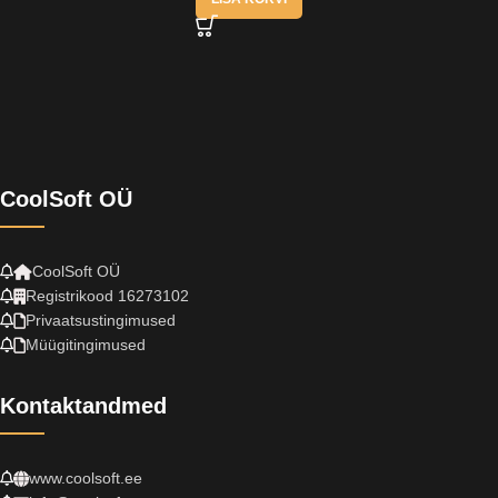
CoolSoft OÜ
CoolSoft OÜ
Registrikood 16273102
Privaatsustingimused
Müügitingimused
Kontaktandmed
www.coolsoft.ee