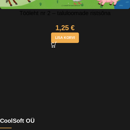
Tööleht nr 2 – taluloomade ristsõna
1,25
€
LISA KORVI
CoolSoft OÜ