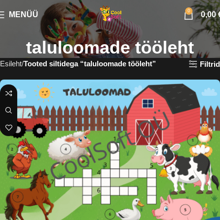
0
MENÜÜ
0,00
taluloomade tööleht
Esileht
Tooted siltidega “taluloomade tööleht”
Filtrid