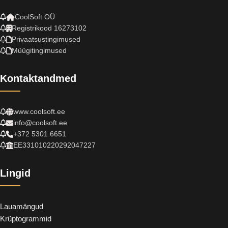
CoolSoft OÜ
Registrikood 16273102
Privaatsustingimused
Müügitingimused
Kontaktandmed
www.coolsoft.ee
info@coolsoft.ee
+372 5301 6651
EE331010220292047227
Lingid
Lauamängud
Krüptogrammid