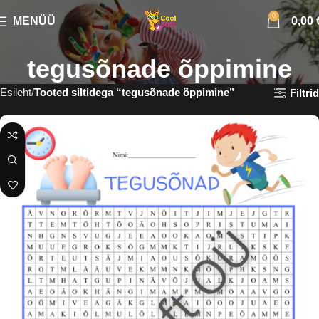
0
MENÜÜ
0,00
tegusõnade õppimine
Esileht
Tooted siltidega “tegusõnade õppimine”
Filtrid