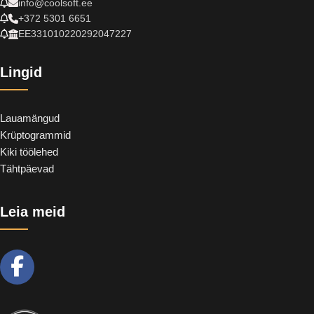
info@coolsoft.ee
+372 5301 6651
EE331010220292047227
Lingid
Lauamängud
Krüptogrammid
Kiki töölehed
Tähtpäevad
Leia meid