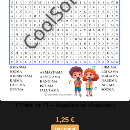
Tööleht nr 71 – tegusõnade sõnaotsing
1,25
€
LISA KORVI