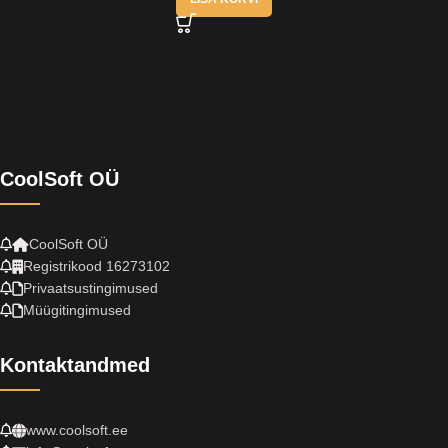
CoolSoft OÜ
CoolSoft OÜ
Registrikood 16273102
Privaatsustingimused
Müügitingimused
Kontaktandmed
www.coolsoft.ee