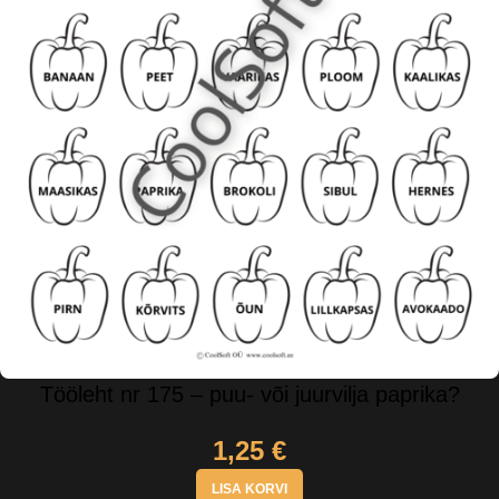
Tööleht nr 175 – puu- või juurvilja paprika?
1,25
€
LISA KORVI