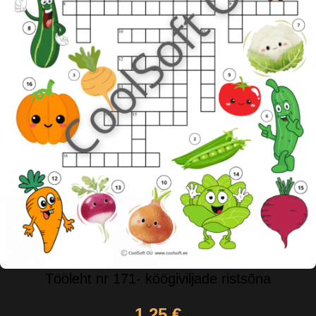
Tööleht nr 171- köögiviljade ristsõna
1,25
€