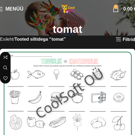
0
MENÜÜ
0,00
tomat
Esileht
Tooted siltidega “tomat”
Filtrid