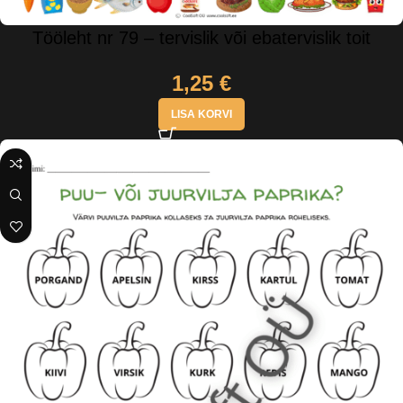
Tööleht nr 79 – tervislik või ebatervislik toit
1,25
€
LISA KORVI