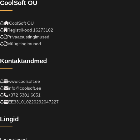
CoolSoft OÜ
CoolSoft OÜ
Registrikood 16273102
Privaatsustingimused
Müügitingimused
Kontaktandmed
www.coolsoft.ee
info@coolsoft.ee
+372 5301 6651
EE331010220292047227
Lingid
Lauamängud