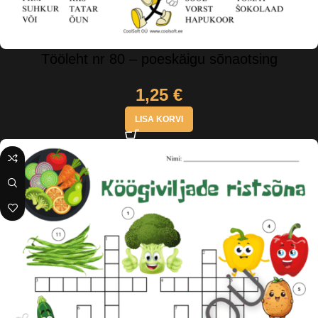
Tööleht nr 80 – poeskäigu sõnaotsing
1,25
€
LISA KORVI