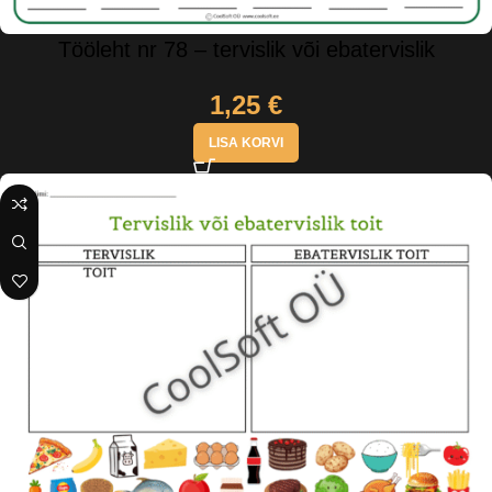
Tööleht nr 78 – tervislik või ebatervislik
1,25
€
LISA KORVI