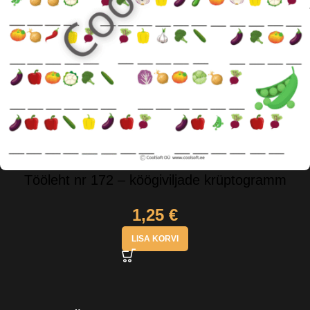
Tööleht nr 172 – köögiviljade krüptogramm
1,25
€
LISA KORVI