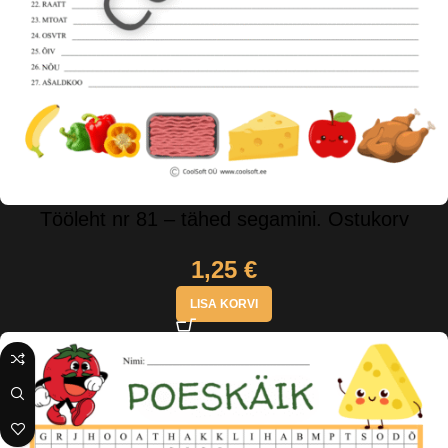
Tööleht nr 81 – tähed segamini. Ostukorv
1,25
€
LISA KORVI