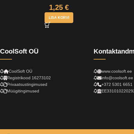
1,25
€
LISA KORVI
CoolSoft OÜ
Kontaktand
CoolSoft OÜ
www.coolsoft.ee
Registrikood 16273102
info@coolsoft.ee
Privaatsustingimused
+372 5301 6651
Müügitingimused
EE33101022029