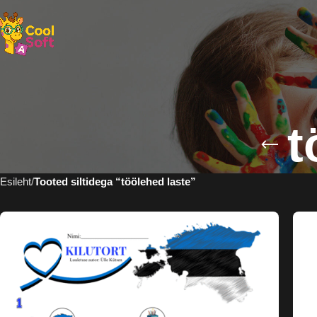
t
Esileht
Tooted siltidega “töölehed laste”