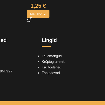
1,25
€
LISA KORVI
med
Lingid
Lauamängud
Krüptogrammid
Kiki töölehed
2047227
Tähtpäevad