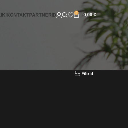
0
0,00
€
IKI
KONTAKT
PARTNERID
Filtrid