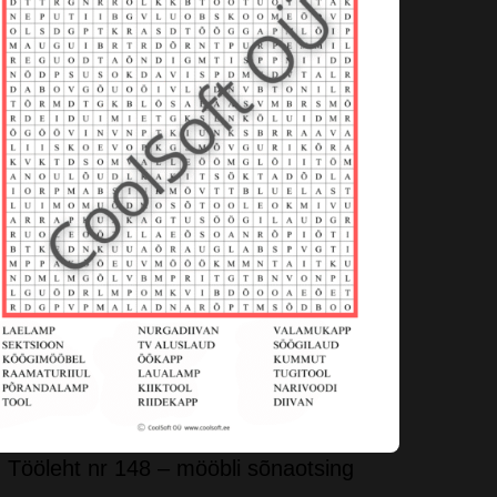
Tööleht nr 148 – mööbli sõnaotsing