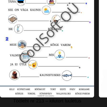
Tööleht nr 213 – kilutort luuletus