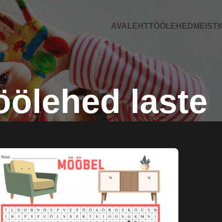
AVALEHT
TÖÖLEHED
MEIST
K
öölehed laste