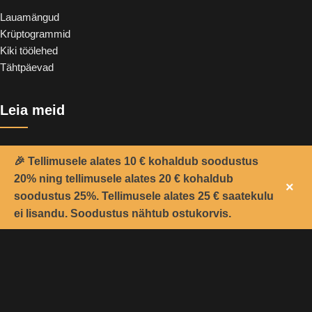
Lauamängud
Krüptogrammid
Kiki töölehed
Tähtpäevad
Leia meid
🎉 Tellimusele alates 10 € kohaldub soodustus
20% ning tellimusele alates 20 € kohaldub
×
soodustus 25%. Tellimusele alates 25 € saatekulu
0
ei lisandu. Soodustus nähtub ostukorvis.
oovide nimekiri
Pood
Ostukorv
Minu konto