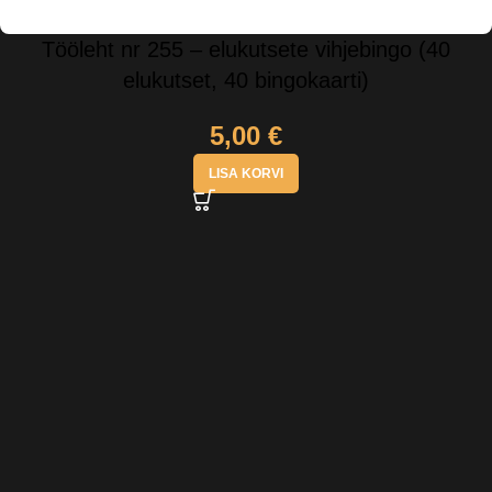
Tööleht nr 255 – elukutsete vihjebingo (40
elukutset, 40 bingokaarti)
5,00
€
LISA KORVI