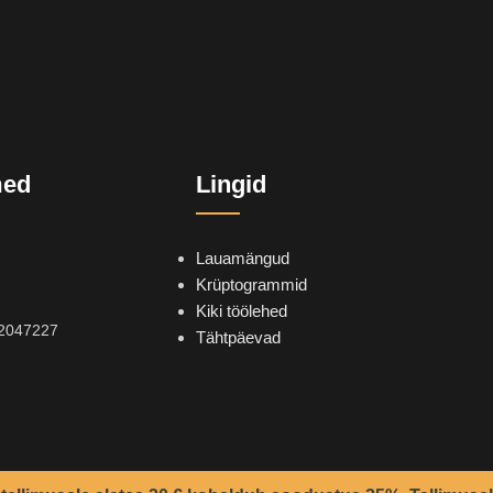
med
Lingid
Lauamängud
Krüptogrammid
Kiki töölehed
2047227
Tähtpäevad