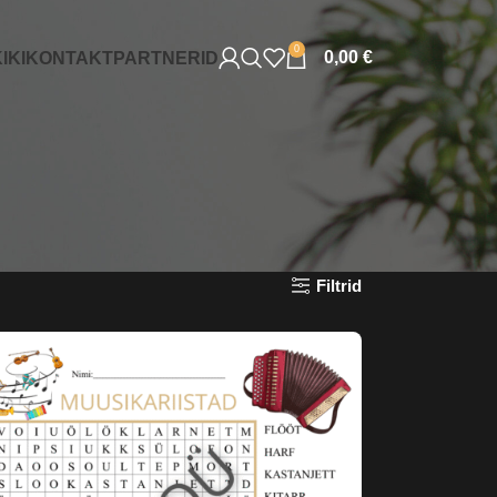
0
0,00
€
IKI
KONTAKT
PARTNERID
Filtrid