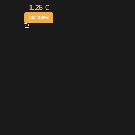
1,25
€
LISA KORVI