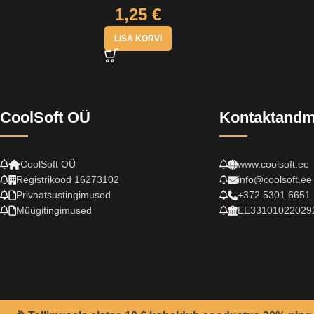
1,25
€
LISA KORVI
CoolSoft OÜ
Kontaktand
CoolSoft OÜ
www.coolsoft.ee
Registrikood 16273102
info@coolsoft.ee
Privaatsustingimused
+372 5301 6651
Müügitingimused
EE33101022029