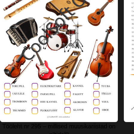
Tööleht nr 295 – millised muusikariistad on