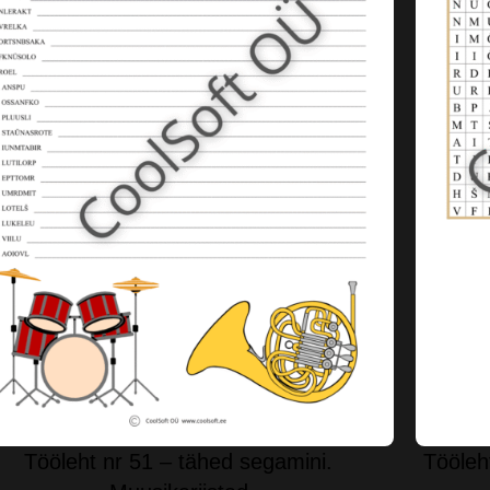
Tööleht nr 51 – tähed segamini.
Tööleh