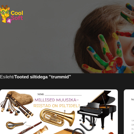
Esileht
Tooted siltidega “trummid”