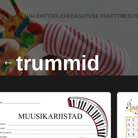
AVALEHT
TÖÖLEHED
ASUTUSE PAKETT
MEIST
K
trummid