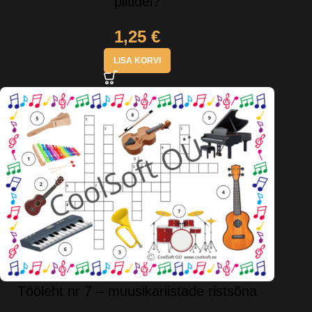
piltidel?
1,25
€
LISA KORVI
Tööleht nr 7 – muusikariistade ristsõna