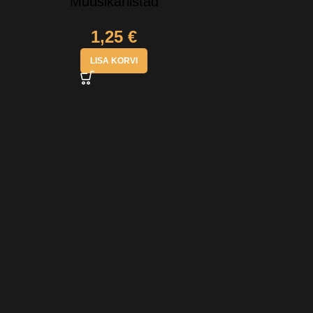
Muusikariistad
1,25
€
LISA KORVI