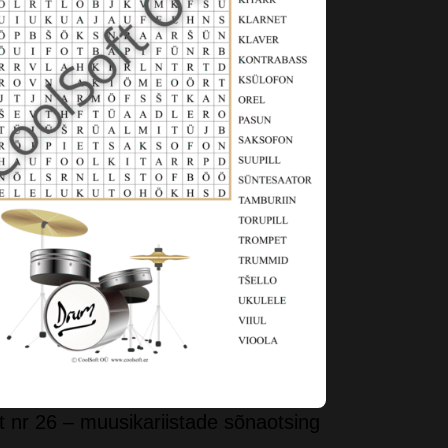
t nr 26 – muusikariistade sõnaotsing