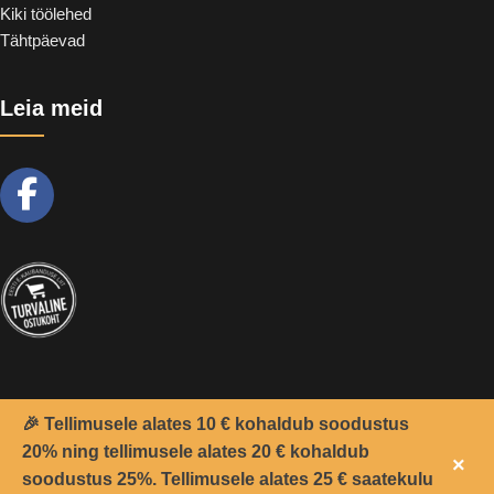
Kiki töölehed
Tähtpäevad
Leia meid
🎉 Tellimusele alates 10 € kohaldub soodustus
2021 -
Teemant
&
CoolSoft OÜ
© Kõik õigused kaitstud.
20% ning tellimusele alates 20 € kohaldub
×
soodustus 25%. Tellimusele alates 25 € saatekulu
0