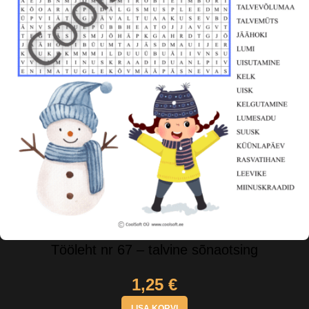
Tööleht nr 67 – talvine sõnaotsing
1,25
€
LISA KORVI