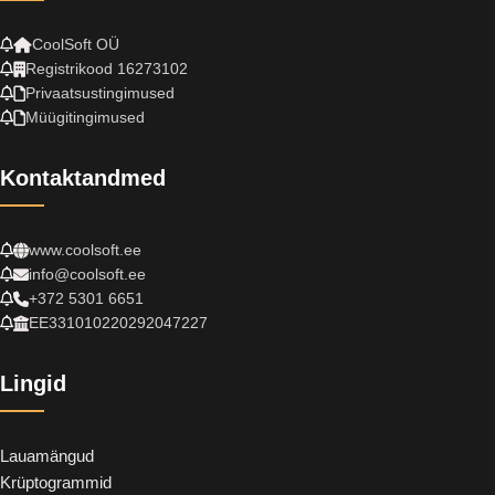
CoolSoft OÜ
Registrikood 16273102
Privaatsustingimused
Müügitingimused
Kontaktandmed
www.coolsoft.ee
info@coolsoft.ee
+372 5301 6651
EE331010220292047227
Lingid
Lauamängud
Krüptogrammid