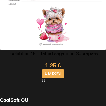
Tööleht nr 49 – tähed segamini. Sõbrapäev
1,25
€
LISA KORVI
CoolSoft OÜ