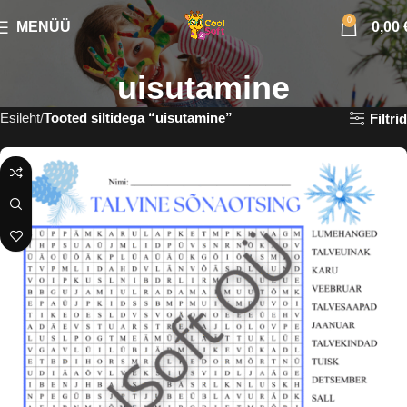
0
MENÜÜ
0,00
uisutamine
Esileht
Tooted siltidega “uisutamine”
Filtrid