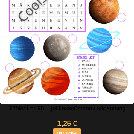
Tööleht nr 95 – päikesesüsteemi sõnaotsing
1,25
€
LISA KORVI