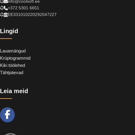
info@coolsoft.ee
+372 5301 6651
EE331010220292047227
Lingid
Lauamängud
Krüptogrammid
Kiki töölehed
Tähtpäevad
Leia meid