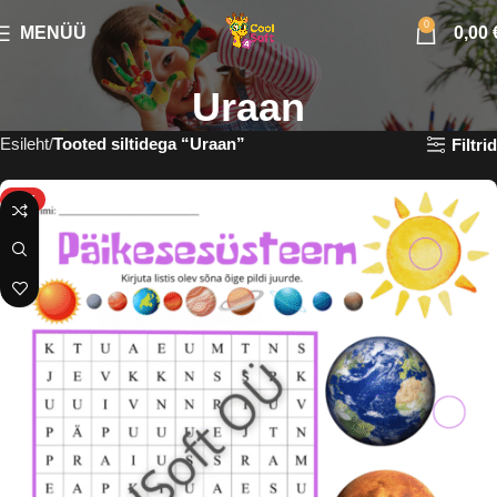
0
MENÜÜ
0,00
Uraan
Esileht
Tooted siltidega “Uraan”
Filtrid
HOT