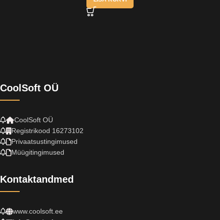
CoolSoft OÜ
CoolSoft OÜ
Registrikood 16273102
Privaatsustingimused
Müügitingimused
Kontaktandmed
www.coolsoft.ee