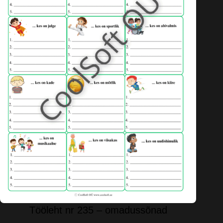
Tööleht nr 235 – omadussõnad