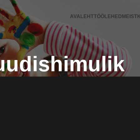
AVALEHT
TÖÖLEHED
MEIST
K
uudishimulik