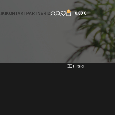
0
0,00
€
IKI
KONTAKT
PARTNERID
Filtrid