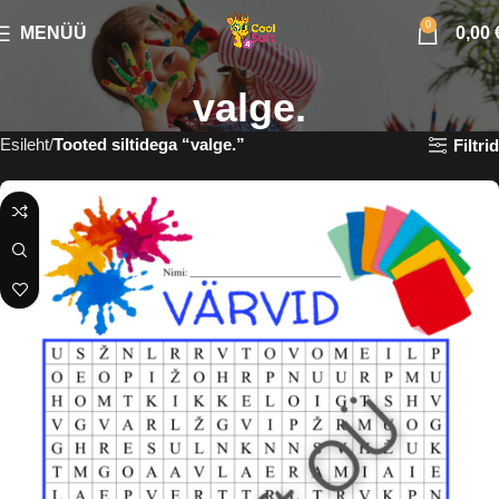
0
MENÜÜ
0,00
valge.
Esileht
Tooted siltidega “valge.”
Filtrid