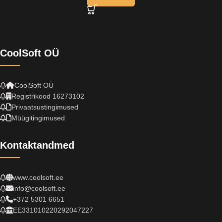
CoolSoft OÜ
CoolSoft OÜ
Registrikood 16273102
Privaatsustingimused
Müügitingimused
Kontaktandmed
www.coolsoft.ee
info@coolsoft.ee
+372 5301 6651
EE331010220292047227