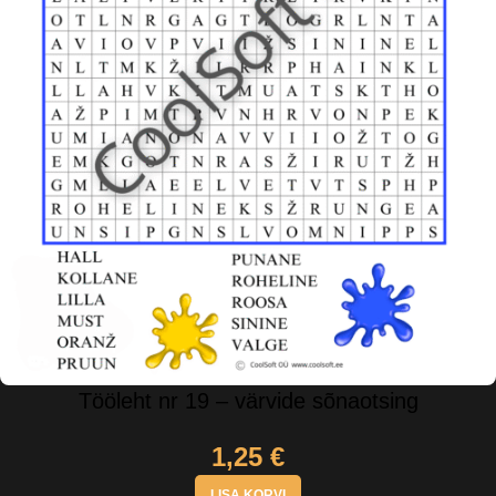
Tööleht nr 19 – värvide sõnaotsing
1,25
€
LISA KORVI