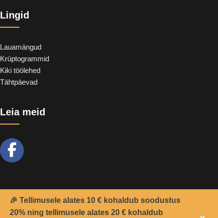
Lingid
Lauamängud
Krüptogrammid
Kiki töölehed
Tähtpäevad
Leia meid
🎉 Tellimusele alates 10 € kohaldub soodustus
2021 -
Teemant
&
CoolSoft OÜ
© Kõik õigused kaitstud.
20% ning tellimusele alates 20 € kohaldub