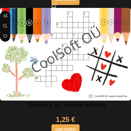
Tööleht nr 10- värvide ristsõna
1,25
€
LISA KORVI