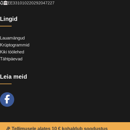
EE331010220292047227
Lingid
Lauamängud
Krüptogrammid
Kiki töölehed
Tähtpäevad
Leia meid
🎉 Tellimusele alates 10 € kohaldub soodustus