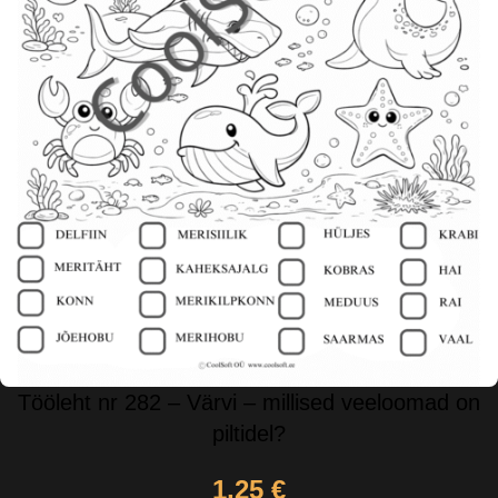
Tööleht nr 282 – Värvi – millised veeloomad on
piltidel?
1,25
€