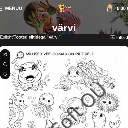
0
MENÜÜ
0,00
värvi
Esileht
Tooted siltidega “värvi”
Filtrid