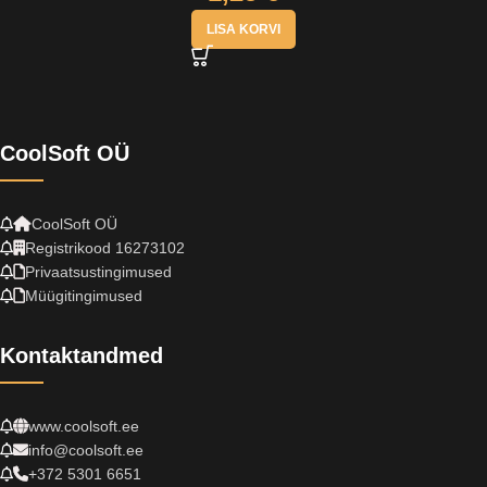
LISA KORVI
CoolSoft OÜ
CoolSoft OÜ
Registrikood 16273102
Privaatsustingimused
Müügitingimused
Kontaktandmed
www.coolsoft.ee
info@coolsoft.ee
+372 5301 6651