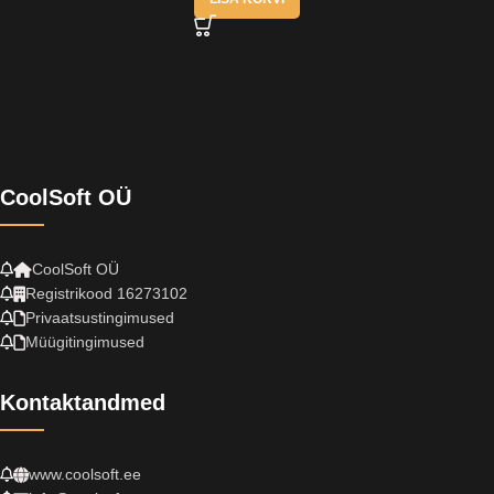
CoolSoft OÜ
CoolSoft OÜ
Registrikood 16273102
Privaatsustingimused
Müügitingimused
Kontaktandmed
www.coolsoft.ee