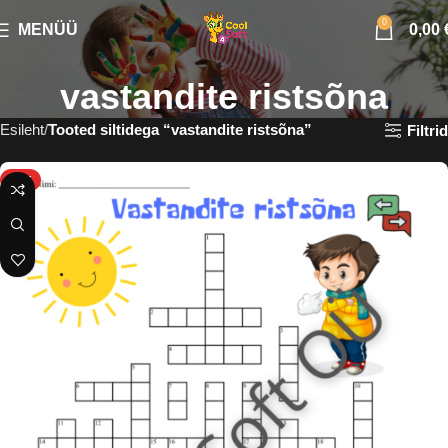
0
MENÜÜ
0,00
vastandite ristsõna
Esileht
Tooted siltidega “vastandite ristsõna”
Filtrid
HOT