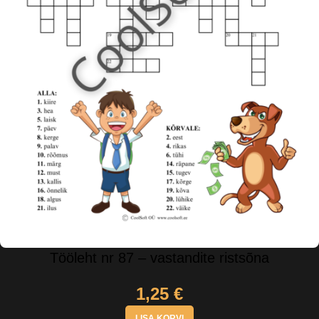
Tööleht nr 87 – vastandite ristsõna
1,25
€
LISA KORVI