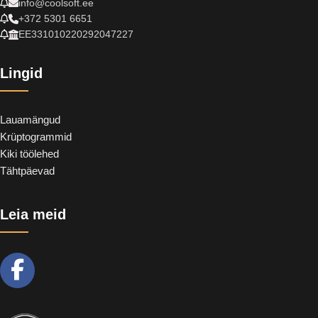
info@coolsoft.ee
+372 5301 6651
EE331010220292047227
Lingid
Lauamängud
Krüptogrammid
Kiki töölehed
Tähtpäevad
Leia meid