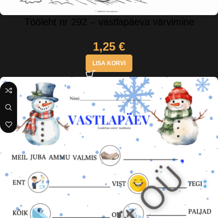
Tööleht nr 292 – vastlapäeva värvimine
1,25
€
LISA KORVI