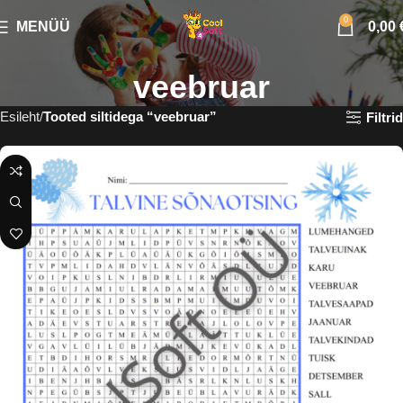
0
MENÜÜ
0,00
veebruar
Esileht
Tooted siltidega “veebruar”
Filtrid