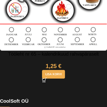
Tööleht nr 65 – kalendrikuud rahvapäraselt
1,25
€
LISA KORVI
CoolSoft OÜ