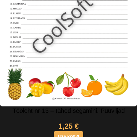
Tööleht nr 13 – tähed segamini. Puuviljad
1,25
€
LISA KORVI