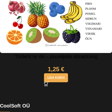
Tööleht nr 46 – puuviljade sõnaotsing
1,25
€
LISA KORVI
CoolSoft OÜ