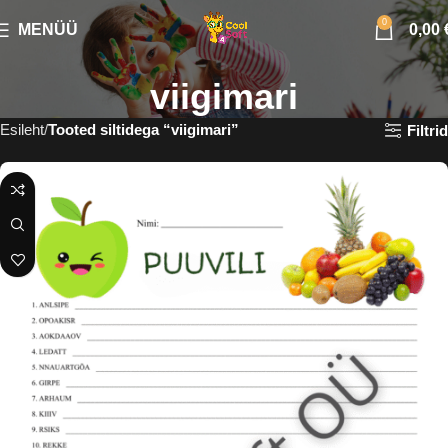
0
MENÜÜ
0,00
viigimari
Esileht
Tooted siltidega “viigimari”
Filtrid