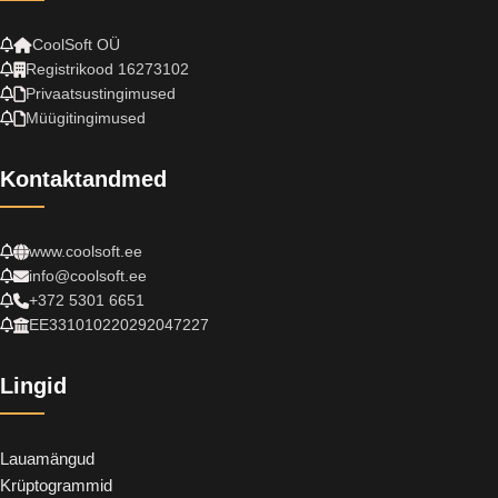
CoolSoft OÜ
Registrikood 16273102
Privaatsustingimused
Müügitingimused
Kontaktandmed
www.coolsoft.ee
info@coolsoft.ee
+372 5301 6651
EE331010220292047227
Lingid
Lauamängud
Krüptogrammid