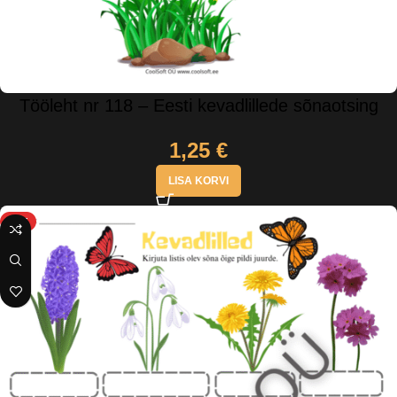
Tööleht nr 118 – Eesti kevadlillede sõnaotsing
1,25
€
LISA KORVI
HOT