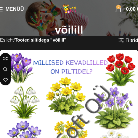
0
MENÜÜ
0,00
võilill
Esileht
Tooted siltidega “võilill”
Filtrid