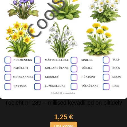
Tööleht nr 289 – millised kevadlilled on piltidel?
1,25
€
LISA KORVI