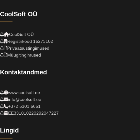
CoolSoft OÜ
CoolSoft OÜ
Registrikood 16273102
Privaatsustingimused
Müügitingimused
Kontaktandmed
www.coolsoft.ee
info@coolsoft.ee
+372 5301 6651
EE331010220292047227
Lingid