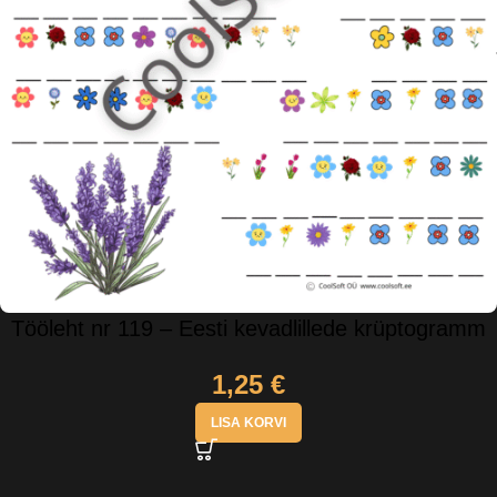
Tööleht nr 119 – Eesti kevadlillede krüptogramm
1,25
€
LISA KORVI