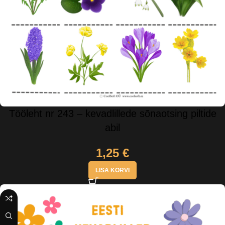
Tööleht nr 243 – kevadlillede sõnaotsing piltide
abil
1,25
€
LISA KORVI