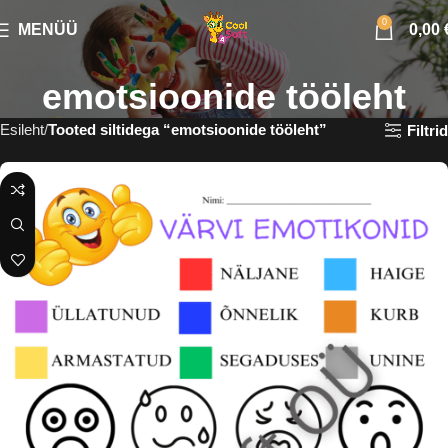
0
MENÜÜ
0,00
emotsioonide tööleht
Esileht
Tooted siltidega “emotsioonide tööleht”
Filtrid