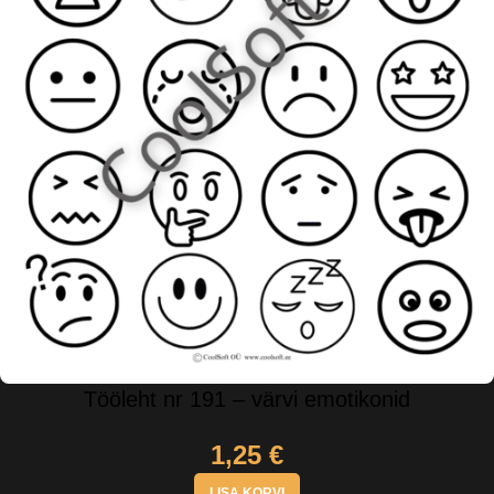
Tööleht nr 191 – värvi emotikonid
1,25
€
LISA KORVI