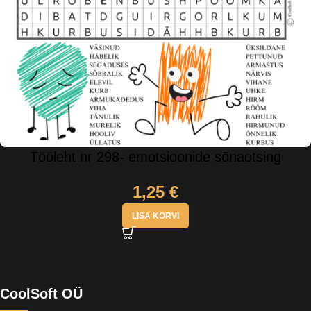
Tööleht nr 298- emotsioonide sõnaotsing
1,25
€
LISA KORVI
CoolSoft OÜ