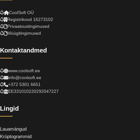
CoolSoft OÜ
Registrikood 16273102
Privaatsustingimused
Müügitingimused
Kontaktandmed
www.coolsoft.ee
info@coolsoft.ee
+372 5301 6651
EE331010220292047227
Lingid
Lauamängud
Krüptogrammid