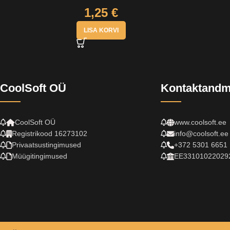
1,25
€
LISA KORVI
CoolSoft OÜ
Kontaktand
CoolSoft OÜ
www.coolsoft.ee
Registrikood 16273102
info@coolsoft.ee
Privaatsustingimused
+372 5301 6651
Müügitingimused
EE33101022029