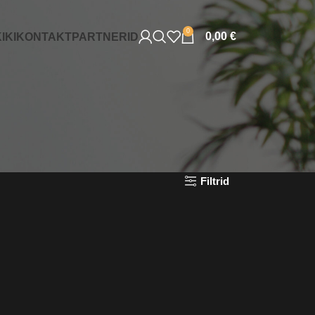
0
0,00
€
IKI
KONTAKT
PARTNERID
Filtrid