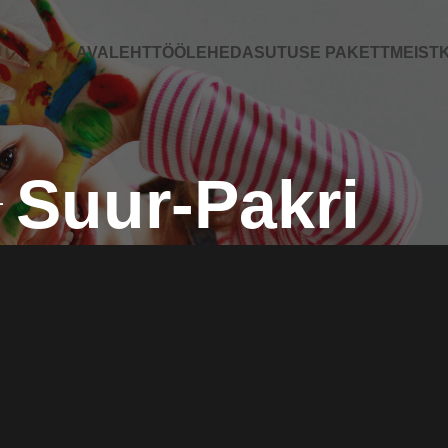
AVALEHT
TÖÖLEHED
ASUTUSE PAKETT
MEIST
K
Suur-Pakri