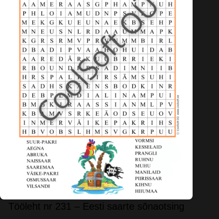
Tööleht nr 231 – Eesti saarte sõnaotsing