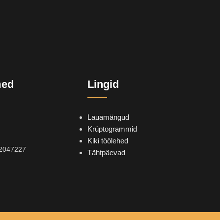
med
Lingid
Lauamängud
Krüptogrammid
Kiki töölehed
2047227
Tähtpäevad