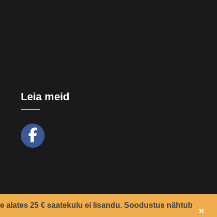
Leia meid
e alates 25 € saatekulu ei lisandu. Soodustus nähtub
×