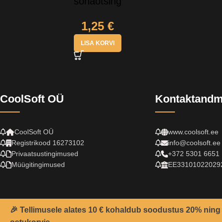
sõnaotsing
1,25
€
LISA KORVI
CoolSoft OÜ
Kontaktand
CoolSoft OÜ
www.coolsoft.ee
Registrikood 16273102
info@coolsoft.ee
Privaatsustingimused
+372 5301 6651
Müügitingimused
EE33101022029
🎉 Tellimusele alates 10 € kohaldub soodustus 20% ning 