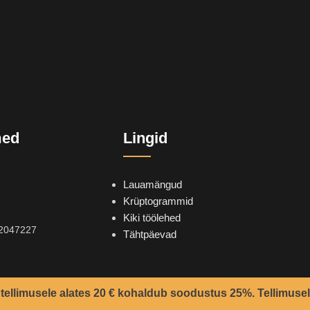
med
Lingid
Lauamängud
Krüptogrammid
Kiki töölehed
2047227
Tähtpäevad
tellimusele alates 20 € kohaldub soodustus 25%. Tellimusel
2021 -
Teemant
&
CoolSoft OÜ
© Kõik õigused kaitstud.