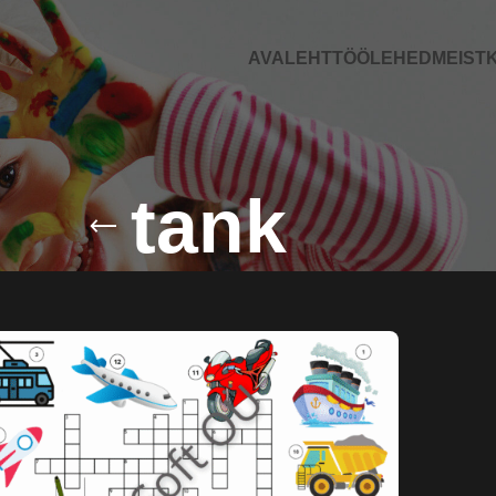
AVALEHT
TÖÖLEHED
MEIST
K
tank