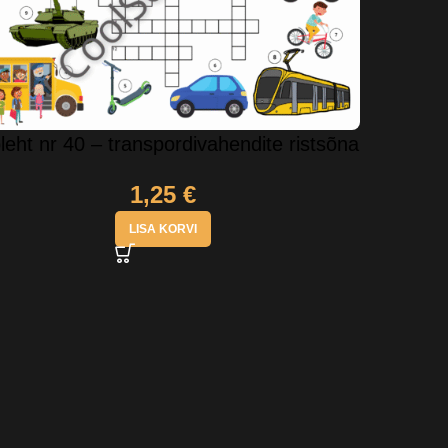
leht nr 40 – transpordivahendite ristsõna
1,25
€
LISA KORVI