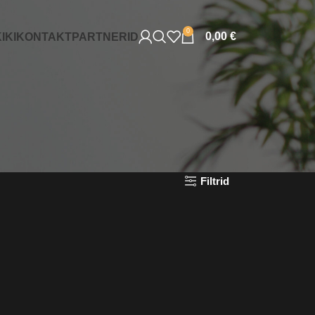
0
0,00
€
IKI
KONTAKT
PARTNERID
Filtrid