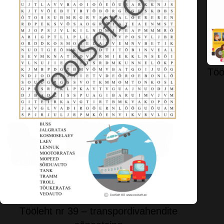
Töö
Tööleht nr 39 – transpordivahendite