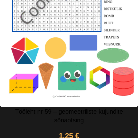
Tööleht nr 59 – geomeetriliste kujundite
sõnaotsing
1,25
€