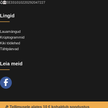
EE331010220292047227
Lingid
Lauamängud
Krüptogrammid
Kiki töölehed
Tähtpäevad
Leia meid
🎉 Tellimusele alates 10 € kohaldub soodustus