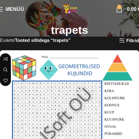
0
MENÜÜ
0,00
trapets
Esileht
Tooted siltidega “trapets”
Filtrid