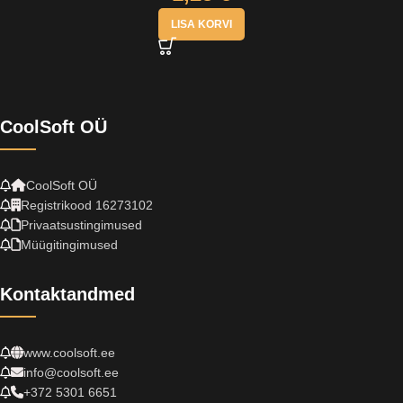
LISA KORVI
CoolSoft OÜ
CoolSoft OÜ
Registrikood 16273102
Privaatsustingimused
Müügitingimused
Kontaktandmed
www.coolsoft.ee
info@coolsoft.ee
+372 5301 6651