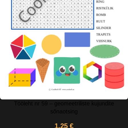
Tööleht nr 59 – geomeetriliste kujundite
sõnaotsing
1,25
€