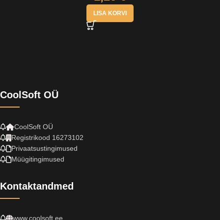
LISA KORVI
CoolSoft OÜ
CoolSoft OÜ
Registrikood 16273102
Privaatsustingimused
Müügitingimused
Kontaktandmed
www.coolsoft.ee