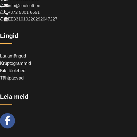
info@coolsoft.ee
+372 5301 6651
EE331010220292047227
Lingid
Lauamängud
Krüptogrammid
Kiki töölehed
Tähtpäevad
Leia meid