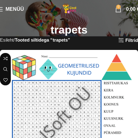
0
MENÜÜ
0,00
trapets
Esileht
Tooted siltidega “trapets”
Filtrid